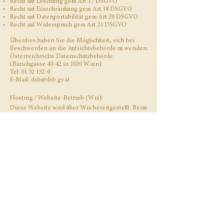
Recht auf Löschung gem Art 17 DSGVO
Recht auf Einschränkung gem Art 18 DSGVO
Recht auf Datenportabilität gem Art 20 DSGVO
Recht auf Widerspruch gem Art 21 DSGVO
Überdies haben Sie die Möglichkeit, sich bei
Beschwerden an die Aufsichtsbehörde zu wenden:
Österreichische Datenschutzbehörde
(Barichgasse 40-42 in 1030 Wien)
Tel:
01 52 152-0
E-Mail:
dsb@dsb.gv.at
Hosting / Website-Betrieb (Wix):
Diese Website wird über Wix bereitgestellt. Beim
Aufruf der Website werden technisch notwendige
Daten (z. B. IP-Adresse, Zeitpunkt, aufgerufene
Seite, Browser-/Geräteinformationen)
verarbeitet, um die Website auszuliefern sowie
Sicherheit und Stabilität zu gewährleisten.
Cookies:
Wir setzen technisch notwendige Cookies ein,
die für Betrieb und Sicherheit der Website
erforderlich sind. Wir verwenden keine externen
Tracking- oder Marketing-Tools.